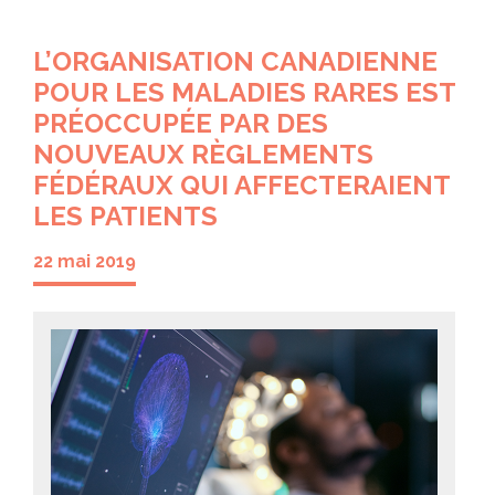
L’ORGANISATION CANADIENNE
POUR LES MALADIES RARES EST
PRÉOCCUPÉE PAR DES
NOUVEAUX RÈGLEMENTS
FÉDÉRAUX QUI AFFECTERAIENT
LES PATIENTS
22 mai 2019