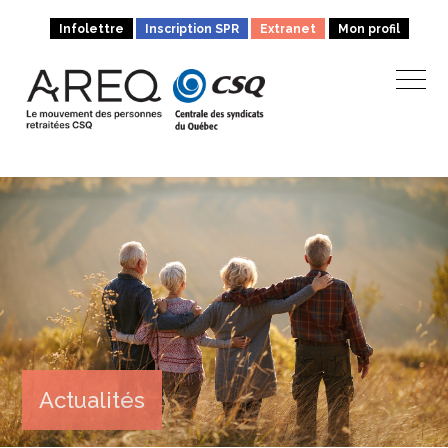
Infolettre
Inscription SPR
Extranet
Mon profil
Actualités