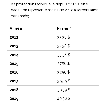
en protection individuelle depuis 2012. Cette
évolution représente moins de 2 $ d’augmentation
par année;
Année
Prime *
2012
33,38 $
2013
33,38 $
2014
33,38 $
2015
37,56 $
2016
37,56 $
2017
39,59 $
2018
39,59 $
2019
42,36 $