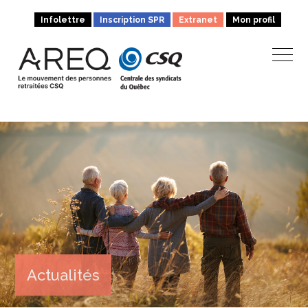
Infolettre
Inscription SPR
Extranet
Mon profil
Actualités