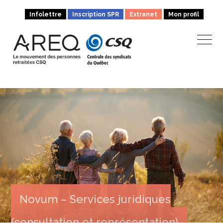
Infolettre
Inscription SPR
Extranet
Mon profil
Novum – Services juridiques
(consultation et représentation)