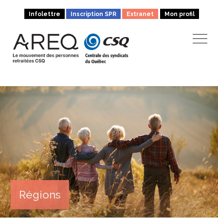
Infolettre
Inscription SPR
Extranet
Mon profil
Régions