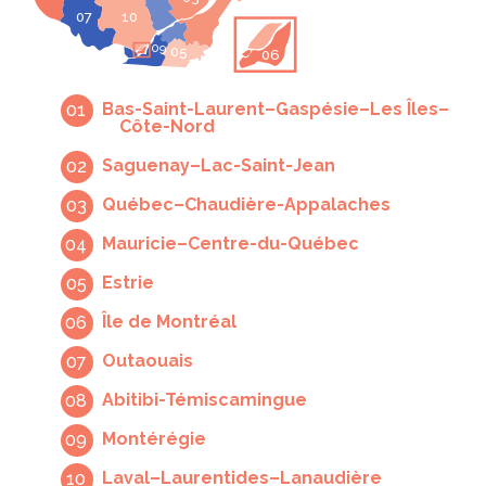
07
10
09
05
06
Bas-Saint-Laurent–Gaspésie–Les Îles–
Côte-Nord
Saguenay–Lac-Saint-Jean
Québec–Chaudière-Appalaches
Mauricie–Centre-du-Québec
Estrie
Île de Montréal
Outaouais
Abitibi-Témiscamingue
Montérégie
Laval–Laurentides–Lanaudière