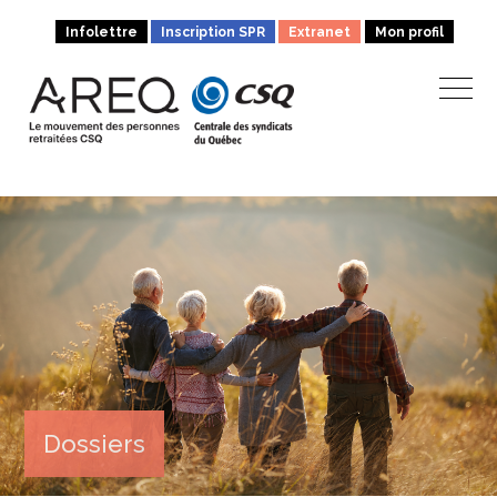
Infolettre
Inscription SPR
Extranet
Mon profil
Dossiers