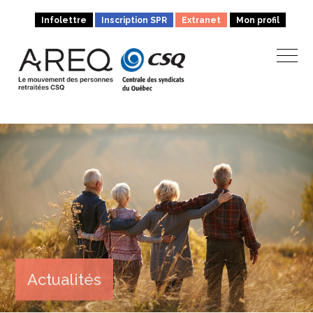
Infolettre
Inscription SPR
Extranet
Mon profil
Actualités