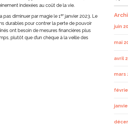
leinement indexées au coût de la vie.
Arch
er
a pas diminuer par magie le 1
janvier 2023. Le
s durables pour contrer la perte de pouvoir
juin 2
 aînés ont besoin de mesures financières plus
mps, plutôt que d’un chèque à la veille des
mai 2
avril 
mars 
févri
janvie
déce