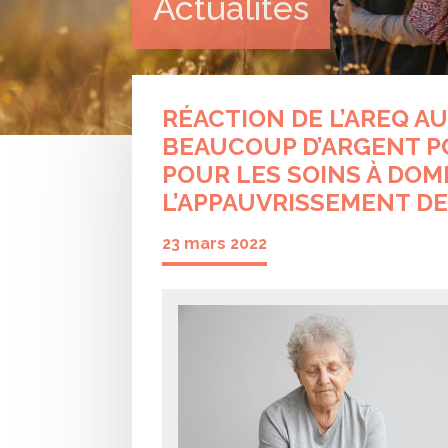
Actualités
RÉACTION DE L’AREQ AU
BEAUCOUP D’ARGENT PO
POUR LES SOINS À DOM
L’APPAUVRISSEMENT DE
23 mars 2022