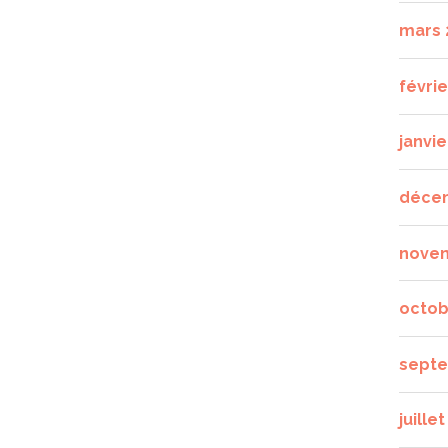
mars 
févrie
janvie
déce
nove
octob
septe
juille