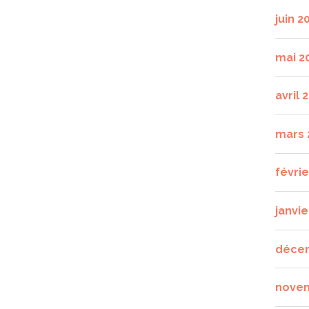
juin 2
mai 2
avril 
mars 
févri
janvie
déce
nove