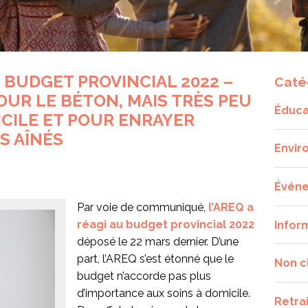
 BUDGET PROVINCIAL 2022 –
Caté
UR LE BÉTON, MAIS TRÈS PEU
Éduca
ICILE ET POUR ENRAYER
S AÎNÉS
Envir
Évén
Par voie de communiqué,
l’AREQ a
réagi au budget provincial 2022
Infor
déposé le 22 mars dernier. D’une
part, l’AREQ s’est étonné que le
Non c
budget n’accorde pas plus
d’importance aux soins à domicile.
Retra