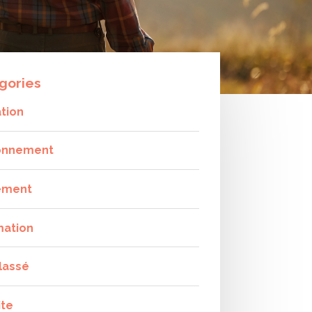
gories
tion
onnement
ement
mation
lassé
ite