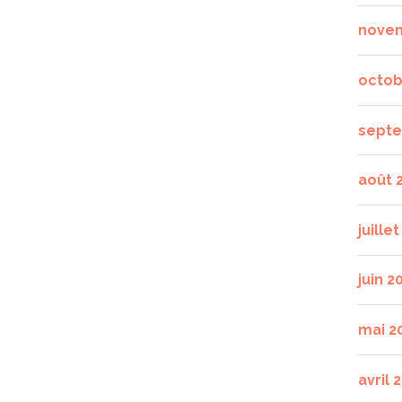
nove
octob
septe
août 
juille
juin 2
mai 2
avril 