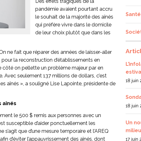
Des effets tragiques de la
pandémie avaient pourtant accru
Santé
le souhait de la majorité des aînés
qui préfère vivre dans le domicile
Socié
de leur choix plutôt que dans les
Artic
 On ne fait que réparer des années de laisser-aller
rs pour la reconstruction d’établissements en
L’inf
re côté on pellette un problème majeur par en
estiva
e. Avec seulement 137 millions de dollars, c’est
18 juin
es aînés », a souligné Lise Lapointe, présidente de
Sonda
s aînés
18 juin
blement le 500 $ remis aux personnes avec un
Un no
st susceptible d’aider ponctuellement les
milieu
l ne s’agit que d’une mesure temporaire et l’AREQ
fin d’éviter l’appauvrissement des aînés, dont
17 juin