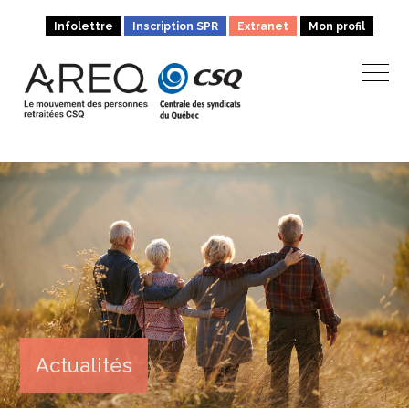
Infolettre
Inscription SPR
Extranet
Mon profil
Actualités