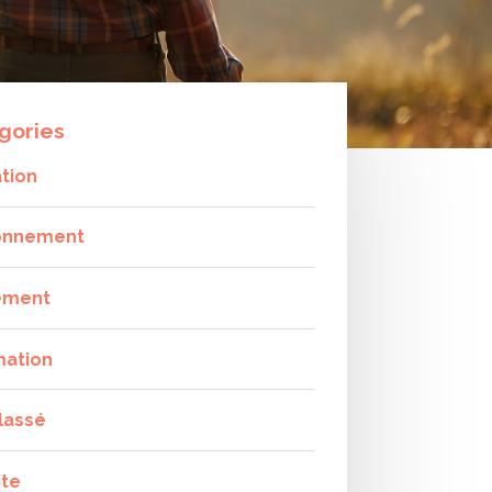
gories
tion
onnement
ement
mation
lassé
ite