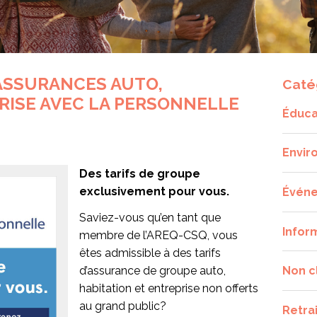
ASSURANCES AUTO,
Caté
RISE AVEC LA PERSONNELLE
Éduca
Envir
Des tarifs de groupe
exclusivement pour vous.
Évén
Saviez-vous qu’en tant que
Infor
membre de l’AREQ-CSQ, vous
êtes admissible à des tarifs
Non c
d’assurance de groupe auto,
habitation et entreprise non offerts
au grand public?
Retra