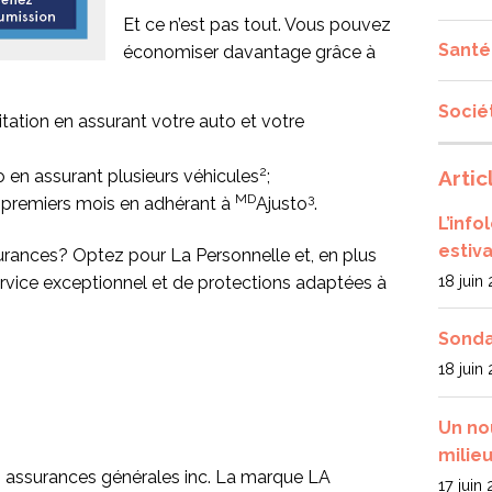
Et ce n’est pas tout. Vous pouvez
Santé
économiser davantage grâce à
Socié
tation en assurant votre auto et votre
2
Artic
o en assurant plusieurs véhicules
;
MD
3
x premiers mois en adhérant à
Ajusto
.
L’inf
estiva
urances? Optez pour La Personnelle et, en plus
18 juin
ervice exceptionnel et de protections adaptées à
Sonda
18 juin
Un no
milieu
, assurances générales inc. La marque LA
17 juin