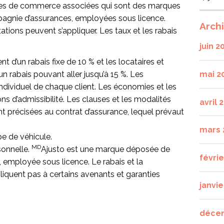
ues de commerce associées qui sont des marques
gnie d’assurances, employées sous licence.
Arch
tations peuvent s’appliquer. Les taux et les rabais
juin 2
t d’un rabais fixe de 10 % et les locataires et
mai 2
un rabais pouvant aller jusqu’à 15 %. Les
individuel de chaque client. Les économies et les
ns d’admissibilité. Les clauses et les modalités
avril 
nt précisées au contrat d’assurance, lequel prévaut
mars 
pe de véhicule.
MD
sonnelle.
Ajusto est une marque déposée de
févri
, employée sous licence. Le rabais et la
liquent pas à certains avenants et garanties
janvie
déce