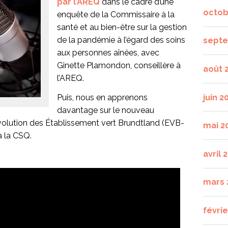
par l’AREQ
dans le cadre d’une
octob
enquête de la Commissaire à la
santé et au bien-être sur la gestion
de la pandémie à l’égard des soins
septe
aux personnes aînées, avec
Ginette Plamondon, conseillère à
août 
l’AREQ.
juin 2
Puis, nous en apprenons
davantage sur le nouveau
olution des Établissement vert Brundtland (EVB-
mai 2
à la CSQ.
avril 
mars 
févrie