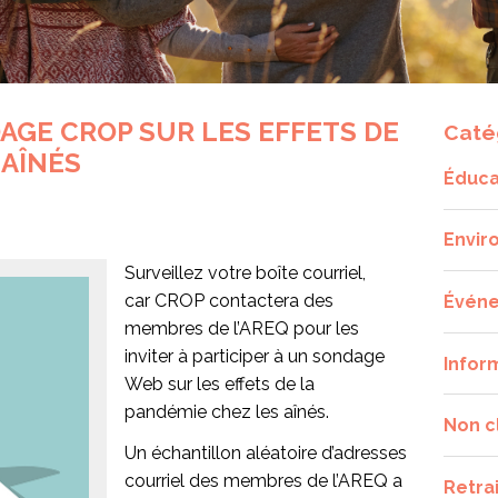
AGE CROP SUR LES EFFETS DE
Caté
 AÎNÉS
Éduca
Envir
Surveillez votre boîte courriel,
car CROP contactera des
Évén
membres de l’AREQ pour les
inviter à participer à un sondage
Infor
Web sur les effets de la
pandémie chez les aînés.
Non c
Un échantillon aléatoire d’adresses
courriel des membres de l’AREQ a
Retra