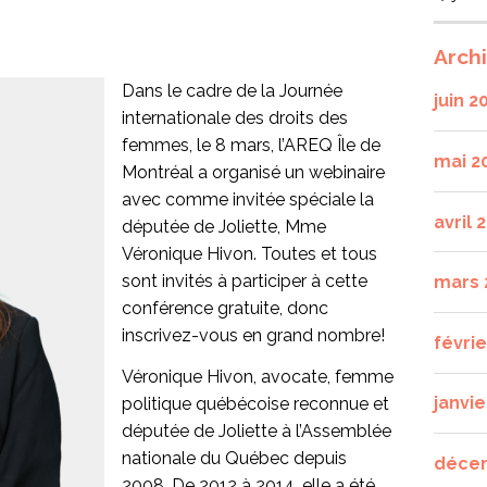
Arch
Dans le cadre de la Journée
juin 2
internationale des droits des
femmes, le 8 mars, l’AREQ Île de
mai 2
Montréal a organisé un webinaire
avec comme invitée spéciale la
avril 
députée de Joliette, Mme
Véronique Hivon. Toutes et tous
sont invités à participer à cette
mars 
conférence gratuite, donc
inscrivez-vous en grand nombre!
févri
Véronique Hivon, avocate, femme
janvie
politique québécoise reconnue et
députée de Joliette à l’Assemblée
nationale du Québec depuis
déce
2008. De 2012 à 2014, elle a été