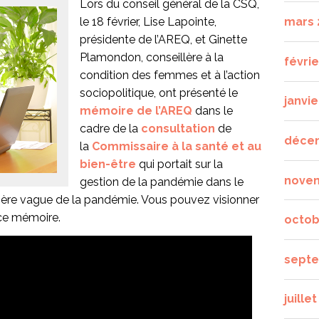
Lors du conseil général de la CSQ,
le 18 février, Lise Lapointe,
mars 
présidente de l’AREQ, et Ginette
Plamondon, conseillère à la
févrie
condition des femmes et à l’action
sociopolitique, ont présenté le
janvie
mémoire de l’AREQ
dans le
cadre de la
consultation
de
déce
la
Commissaire à la santé et au
bien-être
qui portait sur la
nove
gestion de la pandémie dans le
mière vague de la pandémie. Vous pouvez visionner
 ce mémoire.
octob
septe
juille