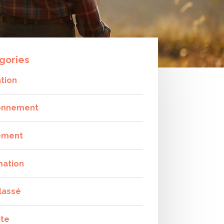
gories
tion
onnement
ement
mation
lassé
ite