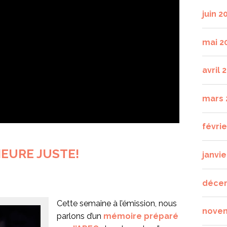
juin 2
mai 2
avril 
mars 
févri
HEURE JUSTE!
janvie
déce
Cette semaine à l’émission, nous
nove
parlons d’un
mémoire préparé