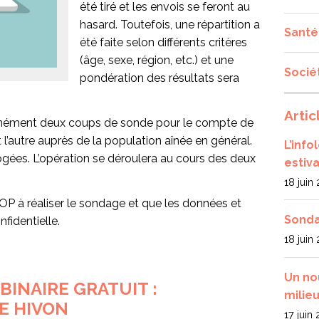
été tiré et les envois se feront au
hasard. Toutefois, une répartition a
Santé
été faite selon différents critères
(âge, sexe, région, etc.) et une
Socié
pondération des résultats sera
Artic
ltanément deux coups de sonde pour le compte de
l’autre auprès de la population aînée en général.
L’inf
ogées. L’opération se déroulera au cours des deux
estiva
18 juin
OP à réaliser le sondage et que les données et
Sonda
fidentielle.
18 juin
Un no
BINAIRE GRATUIT :
milieu
E HIVON
17 juin