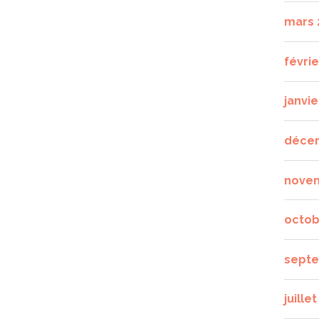
mars 
févrie
janvie
déce
nove
octob
septe
juille