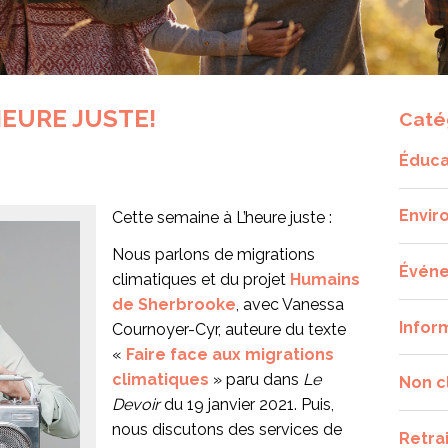
HEURE JUSTE!
Caté
Éduca
Envir
Cette semaine à L’heure juste :
Nous parlons de migrations
Évén
climatiques et du projet
Humains
de Sherbrooke
, avec Vanessa
Infor
Cournoyer-Cyr, auteure du texte
«
Faire face aux migrations
climatiques
» paru dans
Le
Non c
Devoir
du 19 janvier 2021. Puis,
nous discutons des services de
Retra