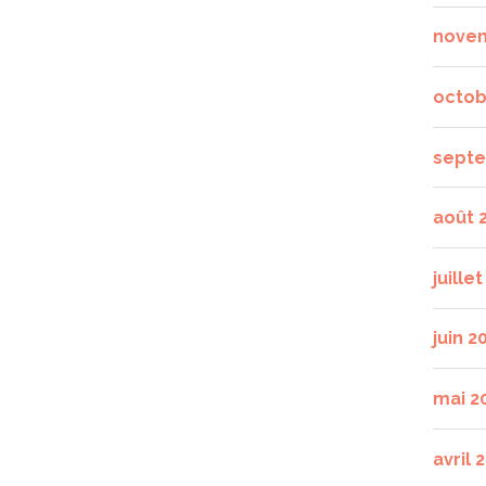
nove
octob
septe
août 
juille
juin 2
mai 2
avril 