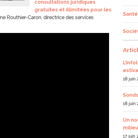
consultations juridiques
gratuites et illimitées pour les
Santé
ne Routhier-Caron, directrice des services
Socié
Artic
L’inf
estiva
18 juin
Sonda
18 juin
Un no
milieu
17 juin