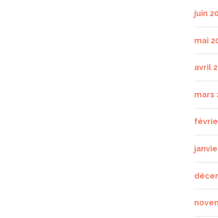
juin 2
mai 2
avril 
mars 
févri
janvie
déce
nove