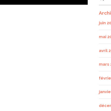
Arch
juin 2
mai 2
avril 
mars 
févri
janvie
déce