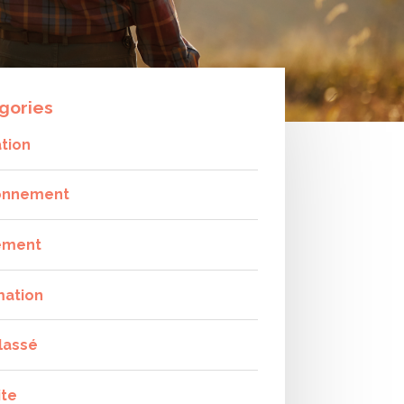
gories
tion
onnement
ement
mation
lassé
ite