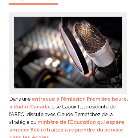
Dans une
entrevue à l’émission Première heure,
à Radio-Canada
, Lise Lapointe, présidente de
l’AREQ, discute avec Claude Bernatchez de la
stratégie du
ministre de l’Éducation qui espère
amener 800 retraités à reprendre du service
dans les écoles
.