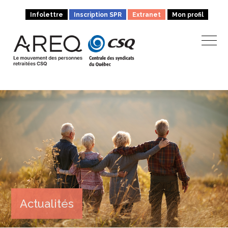
Infolettre
Inscription SPR
Extranet
Mon profil
Actualités