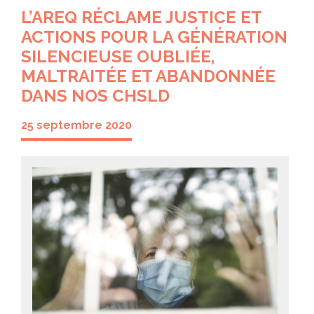
L’AREQ RÉCLAME JUSTICE ET
ACTIONS POUR LA GÉNÉRATION
SILENCIEUSE OUBLIÉE,
MALTRAITÉE ET ABANDONNÉE
DANS NOS CHSLD
25 septembre 2020