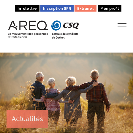
Infolettre
Inscription SPR
Extranet
Mon profil
Actualités