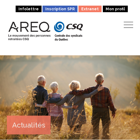
Infolettre
Inscription SPR
Extranet
Mon profil
Actualités