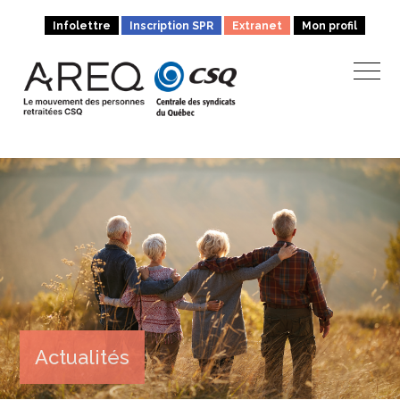
Infolettre
Inscription SPR
Extranet
Mon profil
Actualités