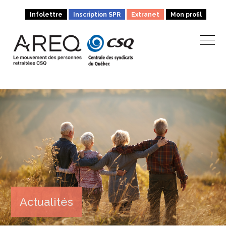
Infolettre
Inscription SPR
Extranet
Mon profil
Actualités