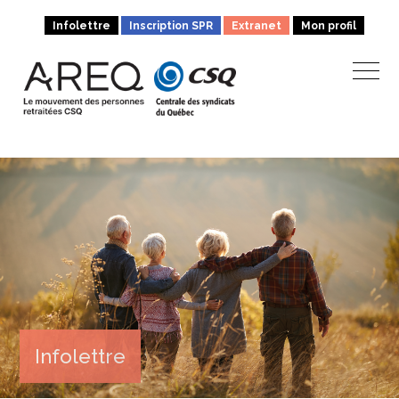
Infolettre
Inscription SPR
Extranet
Mon profil
Infolettre