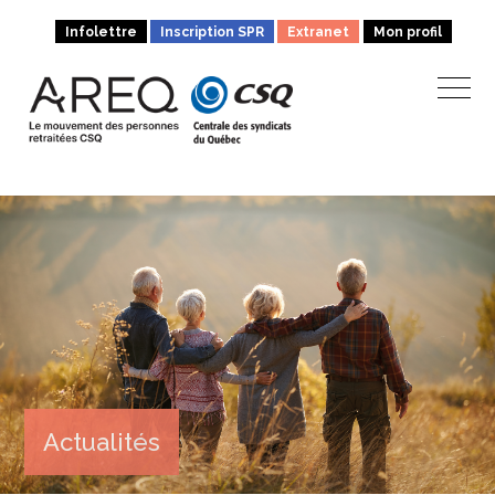
Infolettre
Inscription SPR
Extranet
Mon profil
Actualités