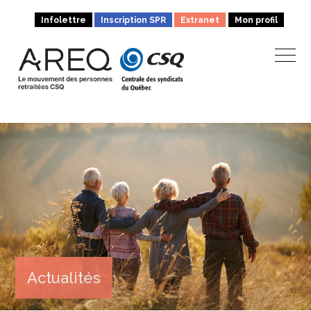
Infolettre
Inscription SPR
Extranet
Mon profil
Actualités