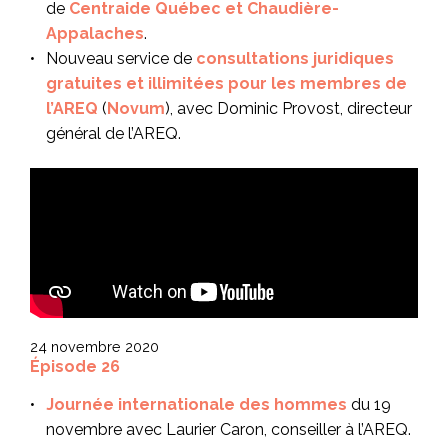
de
Centraide Québec et Chaudière-
Appalaches
.
Nouveau service de
consultations juridiques
gratuites et illimitées pour les membres de
l’AREQ
(
Novum
), avec Dominic Provost, directeur
général de l’AREQ.
24 novembre 2020
Épisode 26
Journée internationale des hommes
du 19
novembre avec Laurier Caron, conseiller à l’AREQ.