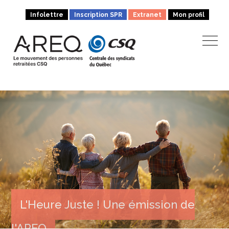
Infolettre
Inscription SPR
Extranet
Mon profil
L'Heure Juste ! Une émission de
l'AREQ