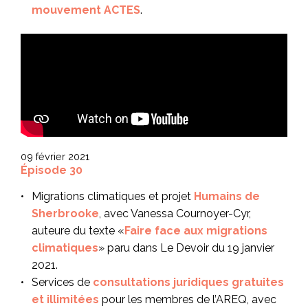
mouvement ACTES
.
09 février 2021
Épisode 30
Migrations climatiques et projet
Humains de
Sherbrooke
, avec Vanessa Cournoyer-Cyr,
auteure du texte «
Faire face aux migrations
climatiques
» paru dans Le Devoir du 19 janvier
2021.
Services de
consultations juridiques gratuites
et illimitées
pour les membres de l’AREQ, avec