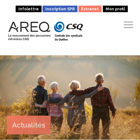
Infolettre
Inscription SPR
Extranet
Mon profil
Actualités