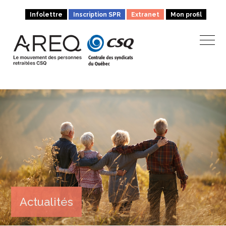
Infolettre
Inscription SPR
Extranet
Mon profil
Actualités