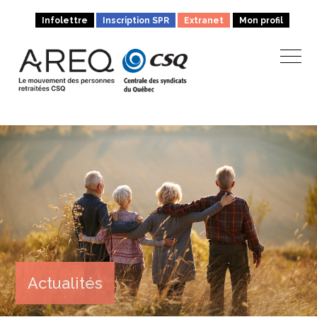
Infolettre
Inscription SPR
Extranet
Mon profil
Actualités