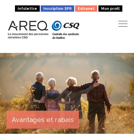
Infolettre
Inscription SPR
Extranet
Mon profil
Avantages et rabais