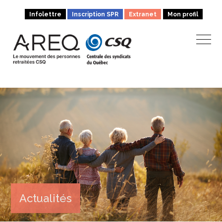
Infolettre
Inscription SPR
Extranet
Mon profil
Actualités