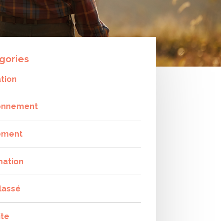
gories
tion
onnement
ement
mation
lassé
ite