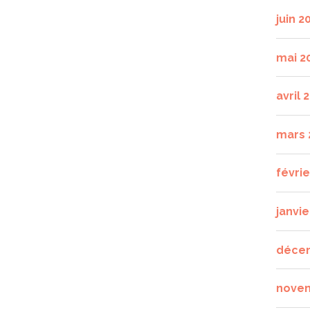
juin 2
mai 2
avril 
mars 
févri
janvie
déce
nove