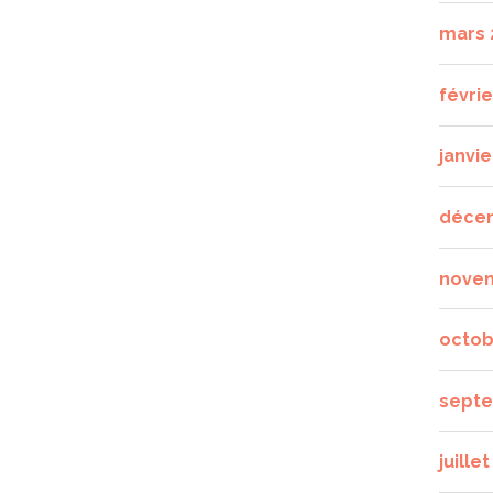
mars 
févrie
janvie
déce
nove
octob
septe
juille