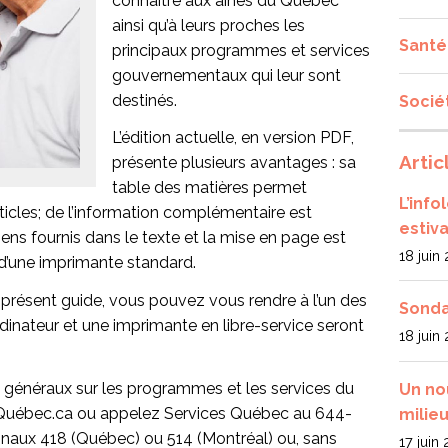
connaître aux aînés du Québec
ainsi qu’à leurs proches les
Santé
principaux programmes et services
gouvernementaux qui leur sont
destinés.
Socié
L’édition actuelle, en version PDF,
Artic
présente plusieurs avantages : sa
table des matières permet
L’inf
icles; de l’information complémentaire est
estiva
ns fournis dans le texte et la mise en page est
18 juin
d’une imprimante standard.
présent guide, vous pouvez vous rendre à l’un des
Sonda
rdinateur et une imprimante en libre-service seront
18 juin
s généraux sur les programmes et les services du
Un no
Québec.ca ou appelez Services Québec au 644-
milieu
ionaux 418 (Québec) ou 514 (Montréal) ou, sans
17 juin