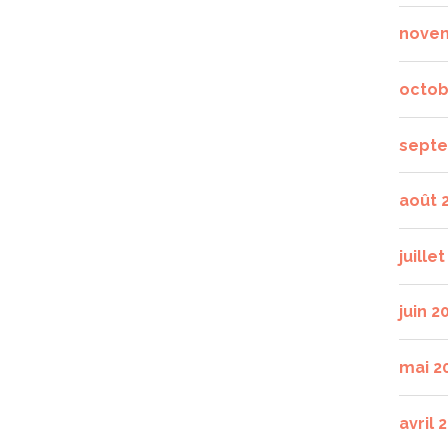
nove
octob
septe
août 
juille
juin 2
mai 2
avril 