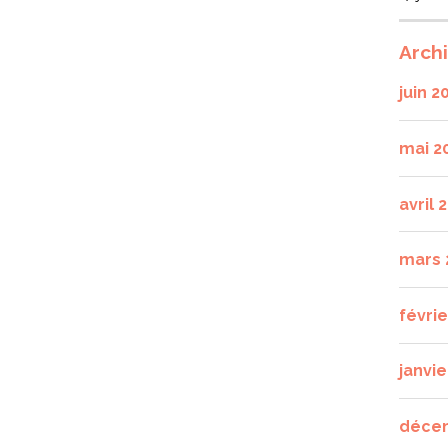
Arch
juin 2
mai 2
avril 
mars 
févri
janvie
déce