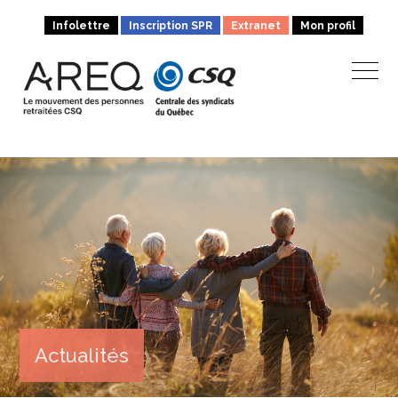
Infolettre
Inscription SPR
Extranet
Mon profil
Actualités