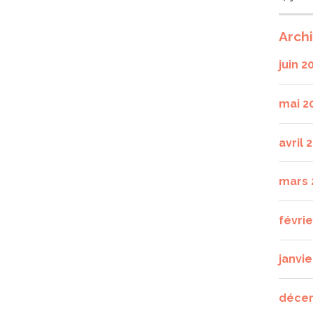
Arch
juin 2
mai 2
avril 
mars 
févri
janvie
déce