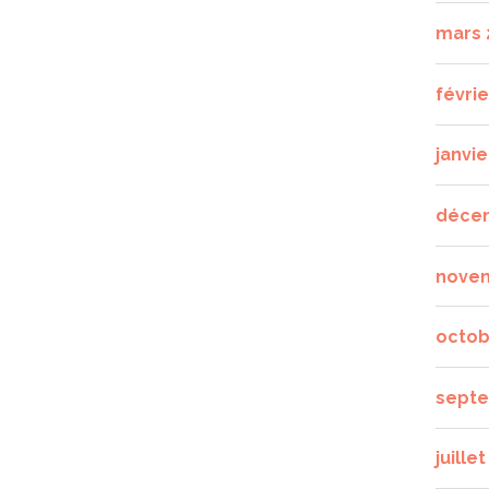
mars 
févrie
janvie
déce
nove
octob
septe
juille