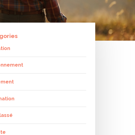
gories
tion
onnement
ement
mation
lassé
ite