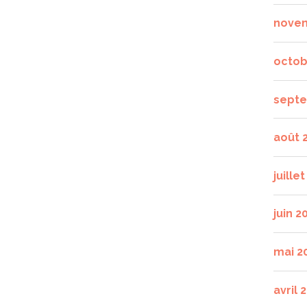
nove
octob
septe
août 
juille
juin 2
mai 2
avril 