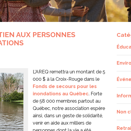
UTIEN AUX PERSONNES
Caté
ATIONS
Éduca
Envir
L’AREQ remettra un montant de 5
000 $ à la Croix-Rouge dans le
Évén
Fonds de secours pour les
inondations au Québec
. Forte
Infor
de 58 000 membres partout au
Québec, notre association espère
Non c
ainsi, dans un geste de solidarité,
venir en aide aux milliers de
Retra
personnes dont la vie a été