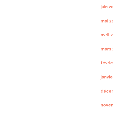
juin 2
mai 2
avril 
mars 
févri
janvie
déce
nove