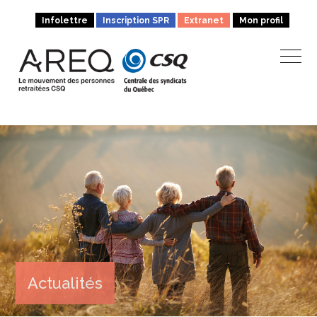
Infolettre
Inscription SPR
Extranet
Mon profil
Actualités