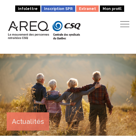
Infolettre
Inscription SPR
Extranet
Mon profil
Actualités