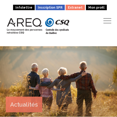
Infolettre
Inscription SPR
Extranet
Mon profil
Actualités