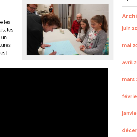
Arch
e les
juin 2
is, les
 un
tures.
mai 2
 est
avril 
mars 
févri
janvie
déce