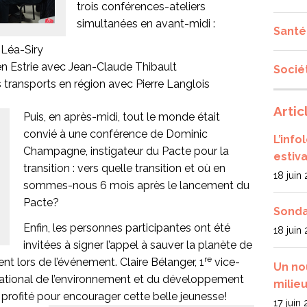
trois conférences-ateliers
simultanées en avant-midi :
Santé
 Léa-Siry
en Estrie avec Jean-Claude Thibault
Socié
es transports en région avec Pierre Langlois
Artic
Puis, en après-midi, tout le monde était
convié à une conférence de Dominic
L’inf
Champagne, instigateur du Pacte pour la
estiva
transition : vers quelle transition et où en
18 juin
sommes-nous 6 mois après le lancement du
Pacte?
Sonda
Enfin, les personnes participantes ont été
18 juin
invitées à signer l’appel à sauver la planète de
re
nt lors de l’événement. Claire Bélanger, 1
vice-
Un no
national de l’environnement et du développement
milieu
 a profité pour encourager cette belle jeunesse!
17 juin