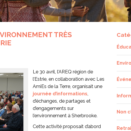
NVIRONNEMENT TRÈS
Caté
RIE
Éduca
Envir
Le 30 avril, l’AREQ région de
l’Estrie, en collaboration avec Les
Évén
AmiEs de la Terre, organisait une
journée d’informations
,
Infor
d’échanges, de partages et
d’engagements sur
Non c
l’environnement à Sherbrooke.
Cette activité proposait d’abord
Retra