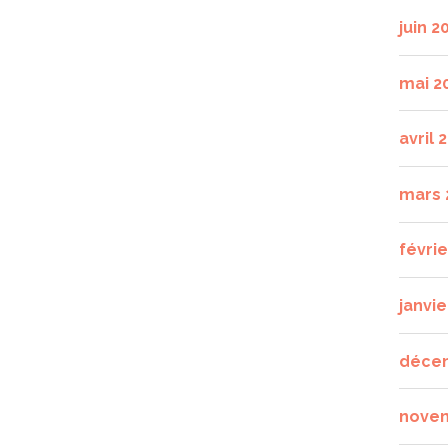
juin 2
mai 2
avril 
mars 
févri
janvie
déce
nove