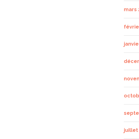
mars 
févrie
janvie
déce
nove
octob
septe
juille