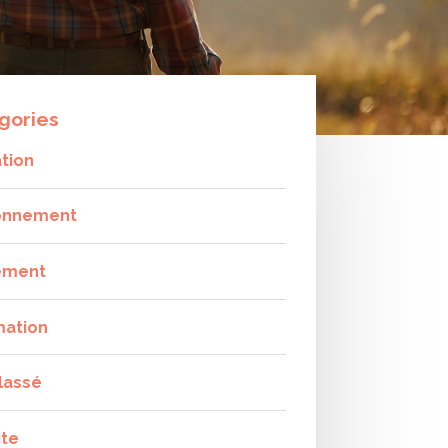
gories
tion
onnement
ement
mation
lassé
ite