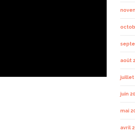
nove
octob
septe
août 
juille
juin 2
mai 2
avril 