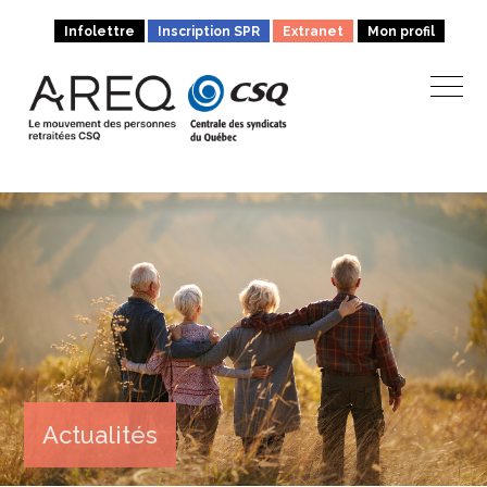
Infolettre
Inscription SPR
Extranet
Mon profil
Actualités