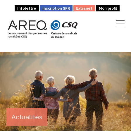
Infolettre
Inscription SPR
Extranet
Mon profil
Actualités