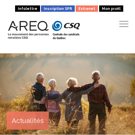
Infolettre
Inscription SPR
Extranet
Mon profil
Actualités