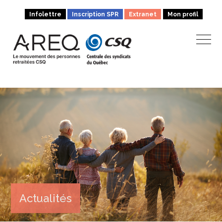
Infolettre
Inscription SPR
Extranet
Mon profil
Actualités