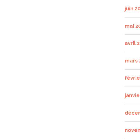
juin 2
mai 2
avril 
mars 
févri
janvie
déce
nove