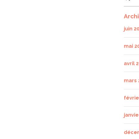
Arch
juin 2
mai 2
avril 
mars 
févri
janvie
déce