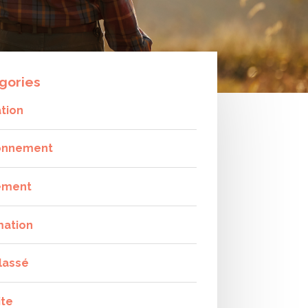
gories
tion
onnement
ement
mation
lassé
ite