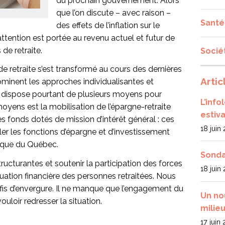
du prochain gouvernement. Alors
que l’on discute – avec raison –
Santé
des effets de l’inflation sur le
ttention est portée au revenu actuel et futur de
 de retraite.
Socié
 de retraite s’est transformé au cours des dernières
Artic
minent les approches individualisantes et
 dispose pourtant de plusieurs moyens pour
L’inf
oyens est la mobilisation de l’épargne-retraite
estiva
es fonds dotés de mission d’intérêt général : ces
18 juin
pler les fonctions d’épargne et d’investissement
que du Québec.
Sonda
ructurantes et soutenir la participation des forces
18 juin
tuation financière des personnes retraitées. Nous
défis d’envergure. Il ne manque que l’engagement du
Un no
oir redresser la situation.
milieu
17 juin