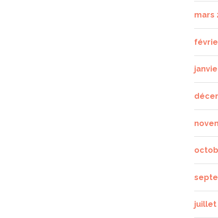
mars 
févrie
janvie
déce
nove
octob
septe
juille