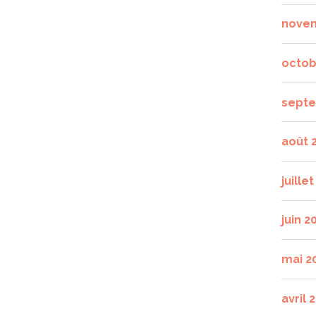
nove
octob
septe
août 
juille
juin 2
mai 2
avril 