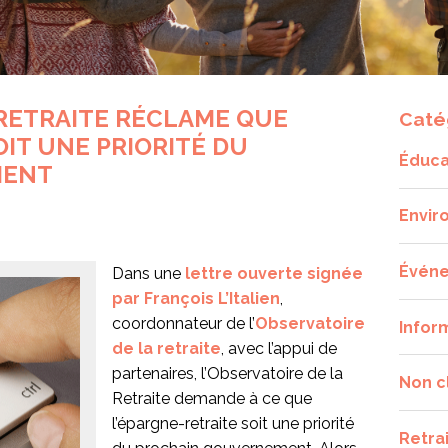
 RETRAITE RÉCLAME QUE
Caté
OIT UNE PRIORITÉ DU
Éduca
MENT
Envir
Évén
Dans une
lettre ouverte signée
par François L’Italien
,
coordonnateur de l’
Observatoire
Infor
de la retraite
, avec l’appui de
partenaires, l’Observatoire de la
Non c
Retraite demande à ce que
l’épargne-retraite soit une priorité
Retra