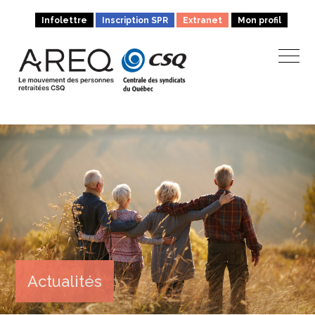
Infolettre
Inscription SPR
Extranet
Mon profil
Actualités