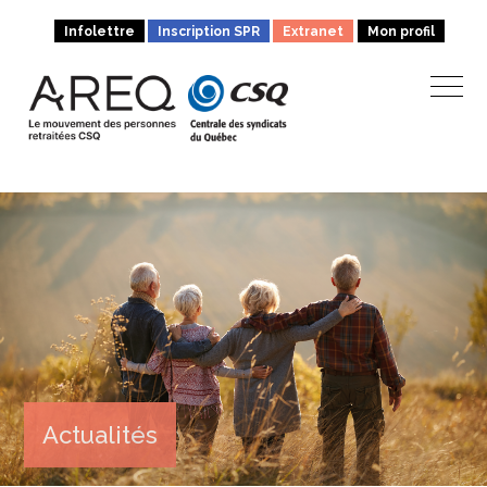
Infolettre
Inscription SPR
Extranet
Mon profil
Actualités