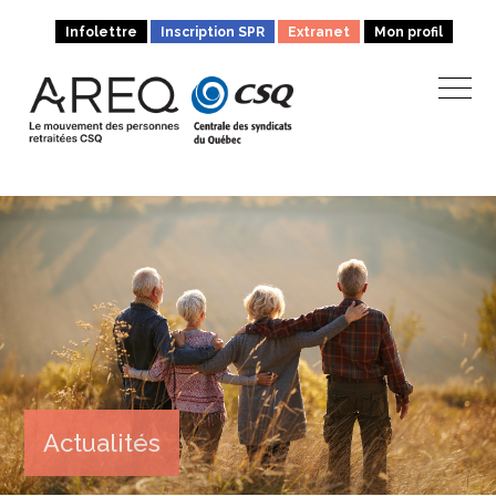
Infolettre
Inscription SPR
Extranet
Mon profil
Actualités