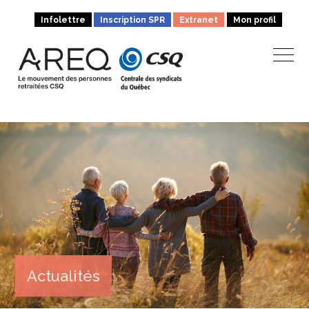
Infolettre
Inscription SPR
Extranet
Mon profil
Actualités