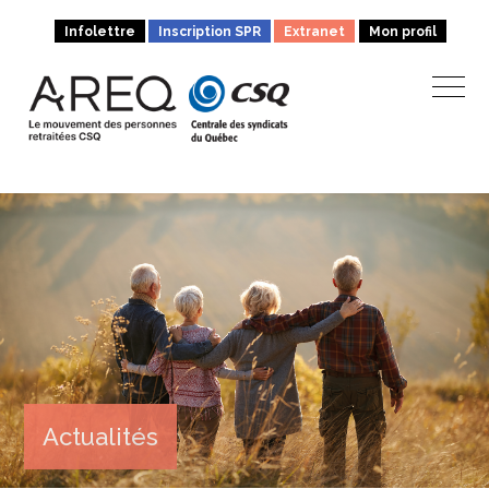
Infolettre
Inscription SPR
Extranet
Mon profil
Actualités