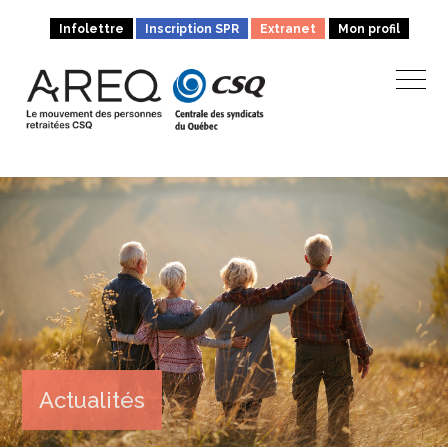
Infolettre
Inscription SPR
Extranet
Mon profil
Actualités