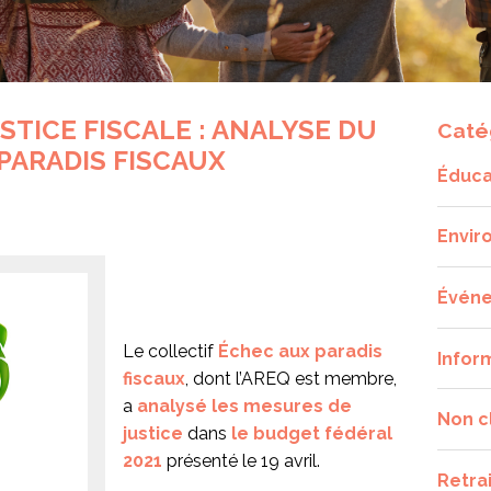
STICE FISCALE : ANALYSE DU
Caté
PARADIS FISCAUX
Éduca
Envir
Évén
Le collectif
Échec aux paradis
Infor
fiscaux
, dont l’AREQ est membre,
a
analysé les mesures de
Non c
justice
dans
le budget fédéral
2021
présenté le 19 avril.
Retra