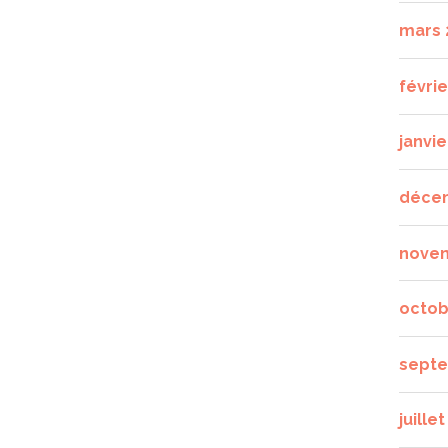
mars 
févrie
janvie
déce
nove
octob
septe
juille