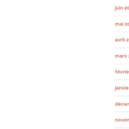
juin 2
mai 2
avril 
mars 
févri
janvie
déce
nove