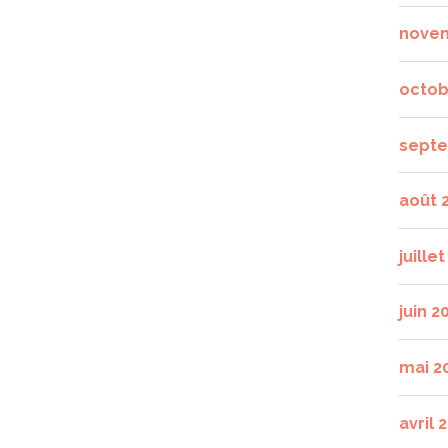
nove
octob
septe
août 
juille
juin 2
mai 2
avril 