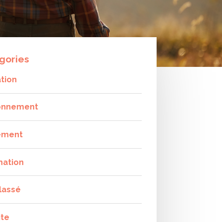
gories
tion
onnement
ement
mation
lassé
ite