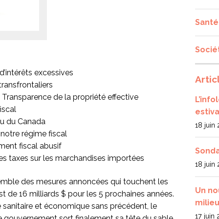
Santé
Socié
d’intérêts excessives
Artic
ransfrontaliers
 Transparence de la propriété effective
L’inf
iscal
estiva
nu du Canada
18 juin
e notre régime fiscal
ment fiscal abusif
Sonda
des taxes sur les marchandises importées
18 juin
semble des mesures annoncées qui touchent les
Un no
t de 16 milliards $ pour les 5 prochaines années.
milieu
sanitaire et économique sans précédent, le
17 juin
le gouvernement sort finalement sa tête du sable.