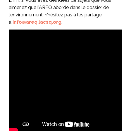
Enfin, si vous avez des idées de sujets que vous
aimeriez que l’AREQ aborde dans le dossier de
l’environnement, n’hésitez pas à les partager
à
info@areq.lacsq.org
.