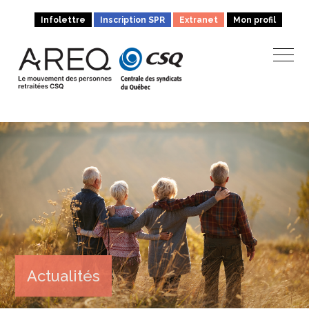
Infolettre
Inscription SPR
Extranet
Mon profil
Actualités