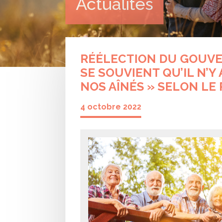
Actualités
RÉÉLECTION DU GOUVE
SE SOUVIENT QU’IL N’Y
NOS AÎNÉS » SELON LE
4 octobre 2022