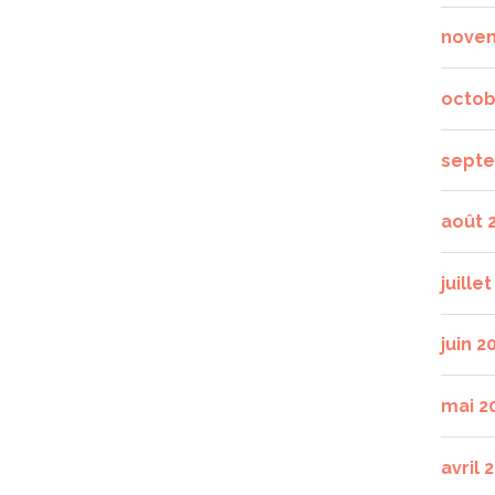
nove
octob
septe
août 
juille
juin 2
mai 2
avril 