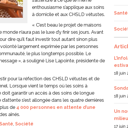
s’attendre à ce que le même
enthousiasme s’applique aux soins
Santé
à domicile et aux CHSLD vétustes.
« C’est beau le projet de maisons
Socié
monde n’aura pas le luxe d’y finir ses jours. Avant
our dire qu’il faut investir tout autant sinon plus
Artic
la volonté largement exprimée par les personnes
 communauté, le plus longtemps possible. Le
L’inf
essage », a souligné Lise Lapointe, présidente de
estiva
18 juin
vestir pour la réfection des CHSLD vétustes et de
onnel. Lorsque vient le temps où les soins à
Sonda
té doit garantir un accès à des soins de longue
18 juin
 d’attente s’est allongée dans les quatre dernières
 plus de
4 000 personnes en attente d’une
Un no
des aînés.
milieu
Santé
,
Société
17 juin