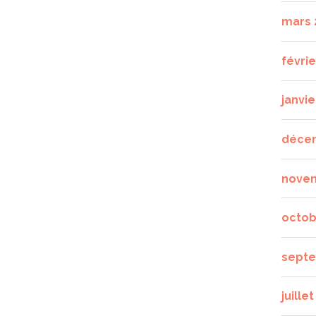
mars 
févrie
janvie
déce
nove
octob
septe
juille