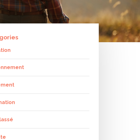
gories
tion
onnement
ement
mation
lassé
ite