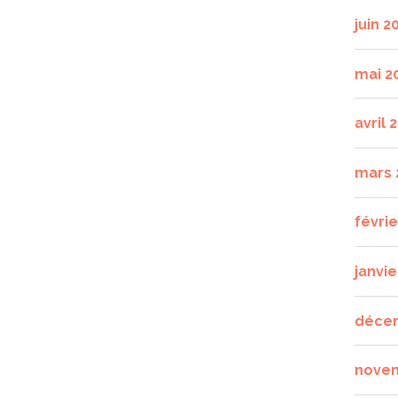
juin 2
mai 2
avril 
mars 
févri
janvie
déce
nove