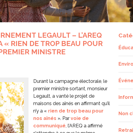
RNEMENT LEGAULT – L’AREQ
Caté
 A « RIEN DE TROP BEAU POUR
Éduca
 PREMIER MINISTRE
Envir
Évén
Durant la campagne électorale, le
premier ministre sortant, monsieur
Legault, a vanté le projet de
Infor
maisons des aînés en affirmant qu’il
n’y a «
rien de trop beau pour
Non c
nos aînés
». Par
voie de
communiqué
, l’AREQ a affirmé
Retra