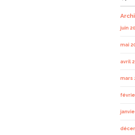
Arch
juin 2
mai 2
avril 
mars 
févri
janvie
déce