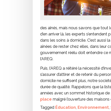
des aînés, mais nous savons que tout le 
d’en arriver là, les experts s’entendent p
dans les soins à domicile. C’est aussi 
aînées de rester chez elles, dans leur
gouvernement réélu doit entendre ce m
l’AREQ.
Puis, l’AREQ a réitéré la nécessité d’in
s’assurer d’attirer et de retenir du pers
domicile ne suffisent plus, notre socié
durée de qualité. Rappelons que la liste
années avec un sommet historique de
place
malgré l’ouverture des maisons 
Tagged
Éducation
,
Environnement
,