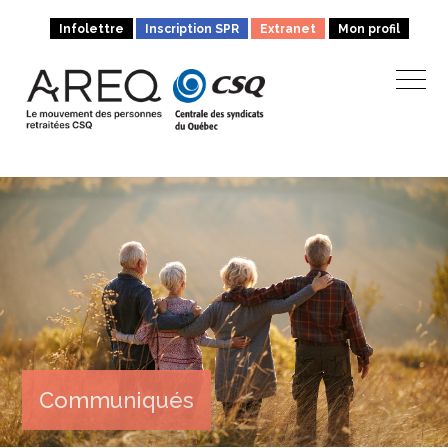
Infolettre
Inscription SPR
Extranet
Mon profil
Communiqués