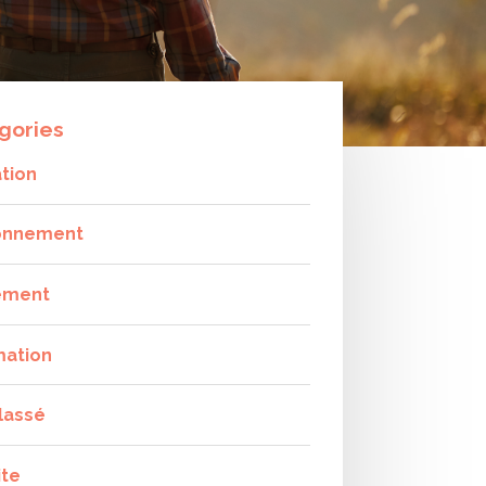
gories
tion
onnement
ement
mation
lassé
ite