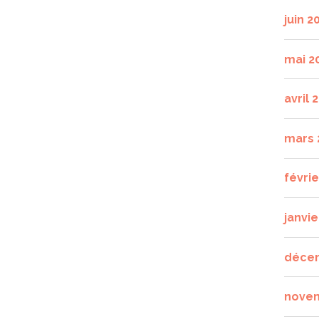
juin 2
mai 2
avril 
mars 
févri
janvie
déce
nove