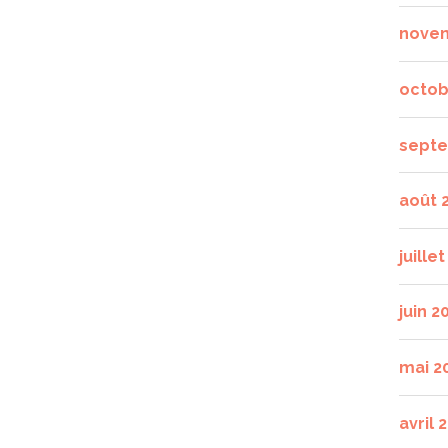
nove
octob
septe
août 
juille
juin 2
mai 2
avril 