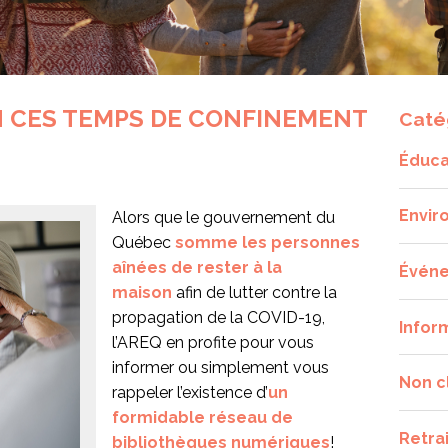
N CES TEMPS DE CONFINEMENT
Caté
Éduca
Envir
Alors que le gouvernement du
Québec
somme les personnes
aînées de rester à la
Évén
maison
afin de lutter contre la
propagation de la COVID-19,
Infor
l’AREQ en profite pour vous
informer ou simplement vous
Non c
rappeler l’existence d’
un
formidable réseau de
Retra
bibliothèques numériques
!