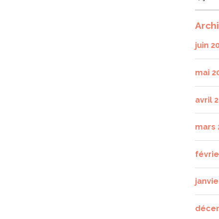
Arch
juin 2
mai 2
avril 
mars 
févri
janvie
déce