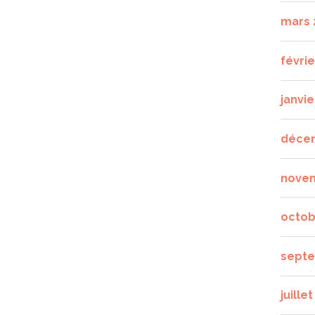
mars 
févrie
janvie
déce
nove
octob
septe
juille