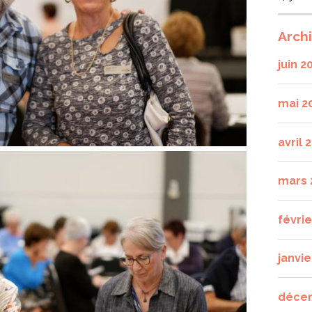
Arch
juin 2
mai 2
avril 
mars 
févri
janvie
déce