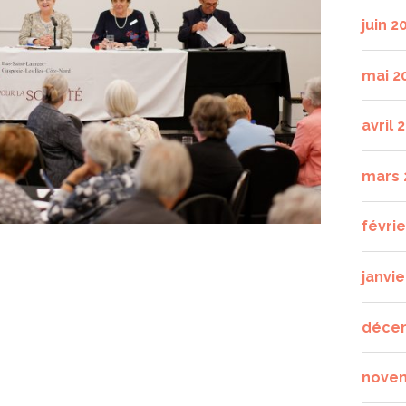
juin 2
mai 2
avril 
mars 
févri
janvie
déce
nove