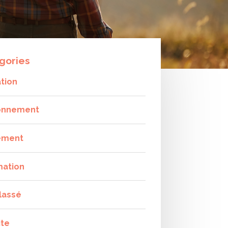
gories
tion
onnement
ement
mation
lassé
ite