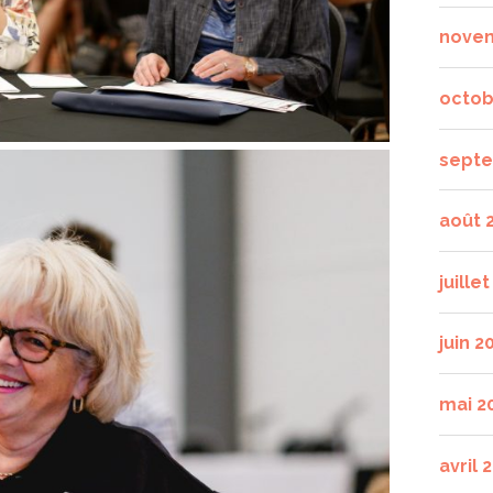
nove
octob
septe
août 
juille
juin 2
mai 2
avril 