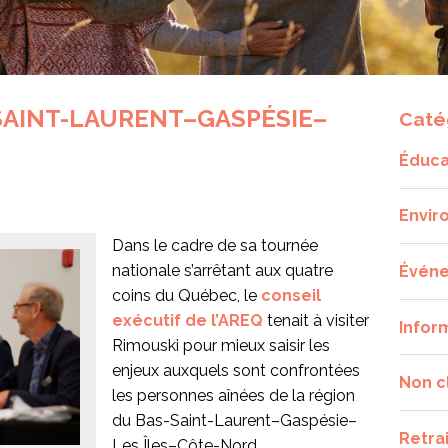
SAINT-LAURENT–GASPÉSIE–
Caté
Éduca
Envir
Dans le cadre de sa tournée
nationale s’arrêtant aux quatre
Évén
coins du Québec, le
conseil
exécutif de l’AREQ
tenait à visiter
Infor
Rimouski pour mieux saisir les
enjeux auxquels sont confrontées
Non c
les personnes aînées de la région
du Bas-Saint-Laurent–Gaspésie–
Retra
Les Îles–Côte-Nord.