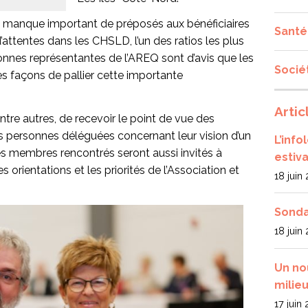
n manque important de préposés aux bénéficiaires
Santé
d’attentes dans les CHSLD, l’un des ratios les plus
sonnes représentantes de l’AREQ sont d’avis que les
Socié
des façons de pallier cette importante
Artic
entre autres, de recevoir le point de vue des
s personnes déléguées concernant leur vision d’un
L’inf
es membres rencontrés seront aussi invités à
estiva
 orientations et les priorités de l’Association et
18 juin
Sonda
18 juin
Un no
milieu
17 juin