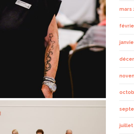
mars 
févrie
janvie
déce
nove
octob
septe
juille