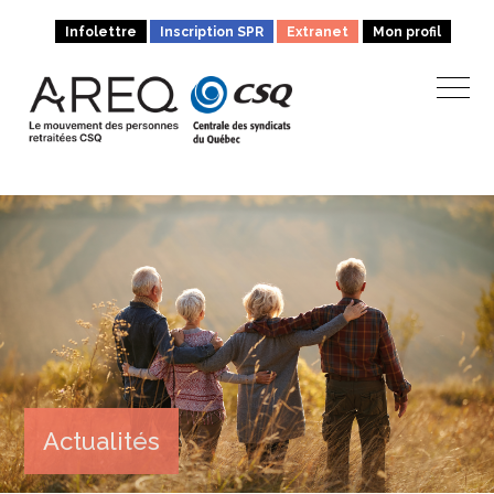
Infolettre
Inscription SPR
Extranet
Mon profil
Actualités